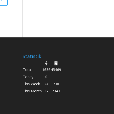
Statistik
Total
1636
45469
Today
0
This Week
24
738
This Month
37
2343
n