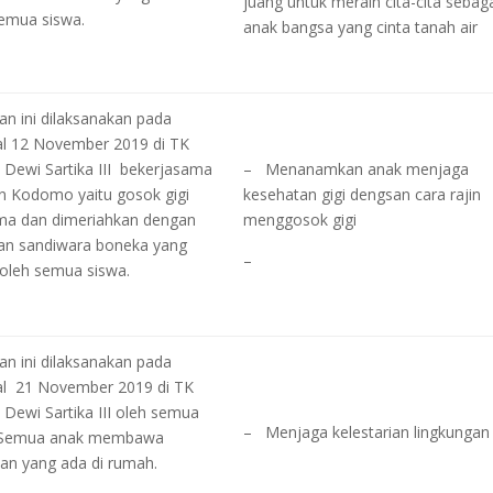
juang untuk meraih cita-cita sebag
emua siswa.
anak bangsa yang cinta tanah air
an ini dilaksanakan pada
al 12 November 2019 di TK
 Dewi Sartika III bekerjasama
– Menanamkan anak menjaga
n Kodomo yaitu gosok gigi
kesehatan gigi dengsan cara rajin
ma dan dimeriahkan dengan
menggosok gigi
tan sandiwara boneka yang
–
i oleh semua siswa.
an ini dilaksanakan pada
al 21 November 2019 di TK
 Dewi Sartika III oleh semua
– Menjaga kelestarian lingkungan
 Semua anak membawa
an yang ada di rumah.