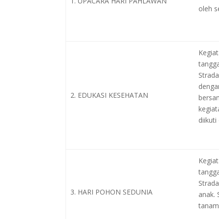
1. UPACARA HARI PAHLAWAN
oleh s
Kegiat
tangg
Strada
denga
2. EDUKASI KESEHATAN
bersa
kegia
diikut
Kegiat
tangg
Strada
3. HARI POHON SEDUNIA
anak.
tanam