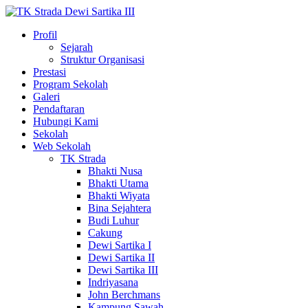
Profil
Sejarah
Struktur Organisasi
Prestasi
Program Sekolah
Galeri
Pendaftaran
Hubungi Kami
Sekolah
Web Sekolah
TK Strada
Bhakti Nusa
Bhakti Utama
Bhakti Wiyata
Bina Sejahtera
Budi Luhur
Cakung
Dewi Sartika I
Dewi Sartika II
Dewi Sartika III
Indriyasana
John Berchmans
Kampung Sawah