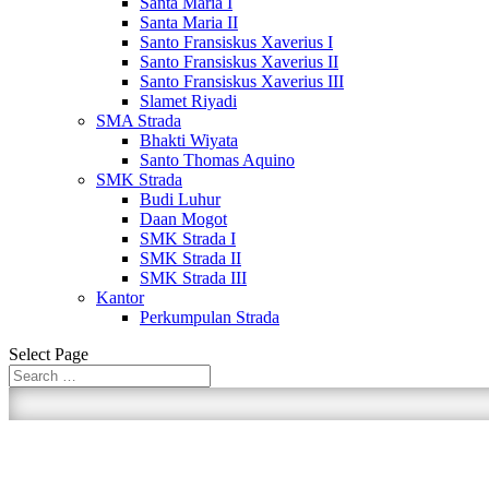
Santa Maria I
Santa Maria II
Santo Fransiskus Xaverius I
Santo Fransiskus Xaverius II
Santo Fransiskus Xaverius III
Slamet Riyadi
SMA Strada
Bhakti Wiyata
Santo Thomas Aquino
SMK Strada
Budi Luhur
Daan Mogot
SMK Strada I
SMK Strada II
SMK Strada III
Kantor
Perkumpulan Strada
Select Page