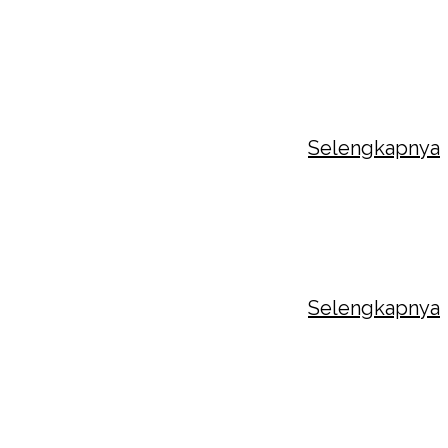
al Class TK Strada Dewi Sartika III
atan Trial Class diikuti oleh calon siswa baru
TK A dan TK B. Kegiatan ini dilaksanakan...
Selengkapnya
ingatan Hari Kartini
atan Peringatan Hari Kartini TK Strada Dewi
ika III dilaksanakan pada Hari Selasa, 21...
Selengkapnya
mping Pra Siaga
iatan Camping Pra Siaga TK Strada Dewi Sartika
dilaksanakan di sekolah pada Hari Kamis dan...