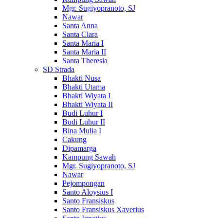
Mgr. Sugiyopranoto, SJ
Nawar
Santa Anna
Santa Clara
Santa Maria I
Santa Maria II
Santa Theresia
SD Strada
Bhakti Nusa
Bhakti Utama
Bhakti Wiyata I
Bhakti Wiyata II
Budi Luhur I
Budi Luhur II
Bina Mulia I
Cakung
Dipamarga
Kampung Sawah
Mgr. Sugiyopranoto, SJ
Nawar
Pejompongan
Santo Aloysius I
Santo Fransiskus
Santo Fransiskus Xaverius