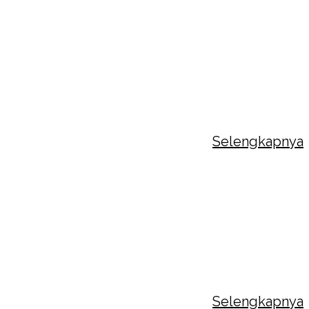
ada Dewi Sartika III: Membangun
nergi Demi Tumbuh Kembang Anak
Strada Dewi Sartika III menyelenggarakan
iatan Forum Komunikasi Orang Tua Murid pada
..
Selengkapnya
SA PENGENALAN LINGKUNGAN
KOLAH (MPLS)
Strada Dewi Sartika III menyelenggarakan
iatan Masa Pengenalan Lingkungan Sekolah
S)...
Selengkapnya