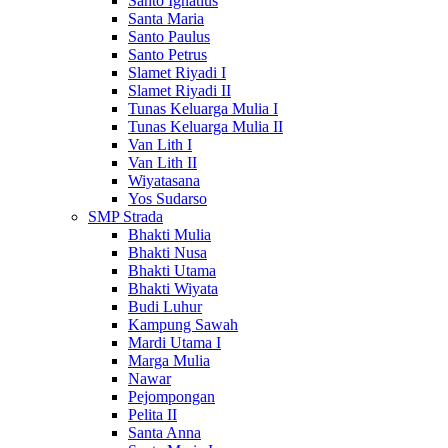
Santo Ignatius
Santa Maria
Santo Paulus
Santo Petrus
Slamet Riyadi I
Slamet Riyadi II
Tunas Keluarga Mulia I
Tunas Keluarga Mulia II
Van Lith I
Van Lith II
Wiyatasana
Yos Sudarso
SMP Strada
Bhakti Mulia
Bhakti Nusa
Bhakti Utama
Bhakti Wiyata
Budi Luhur
Kampung Sawah
Mardi Utama I
Marga Mulia
Nawar
Pejompongan
Pelita II
Santa Anna